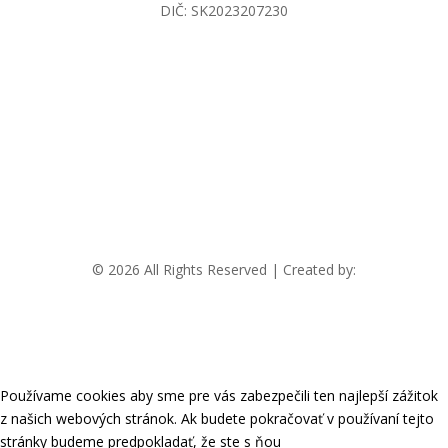
DIČ: SK2023207230
info@invidiasolutions.sk
+421 2 22 11 77 17
© 2026 All Rights Reserved | Created by:
RABBITSTUDIO
Používame cookies aby sme pre vás zabezpečili ten najlepší zážitok
z našich webových stránok. Ak budete pokračovať v používaní tejto
stránky budeme predpokladať, že ste s ňou