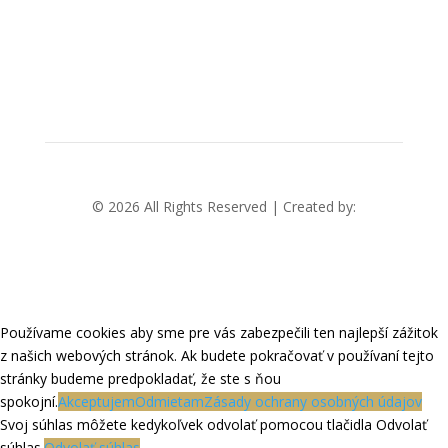
+421 2 22 11 77 17
© 2026 All Rights Reserved | Created by:
RABBITSTUDIO
Používame cookies aby sme pre vás zabezpečili ten najlepší zážitok
z našich webových stránok. Ak budete pokračovať v používaní tejto
stránky budeme predpokladať, že ste s ňou
spokojní.
Akceptujem
Odmietam
Zásady ochrany osobných údajov
Svoj súhlas môžete kedykoľvek odvolať pomocou tlačidla Odvolať
súhlas.
Odvolať súhlas