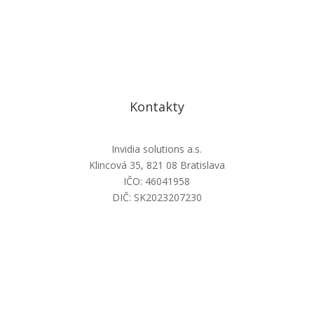
Kontakty
Invidia solutions a.s.
Klincová 35, 821 08 Bratislava
IČO: 46041958
DIČ: SK2023207230
info@invidiasolutions.sk
+421 2 22 11 77 17