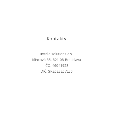
Kontakty
Invidia solutions a.s.
Klincová 35, 821 08 Bratislava
IČO: 46041958
DIČ: SK2023207230
info@invidiasolutions.sk
+421 2 22 11 77 17