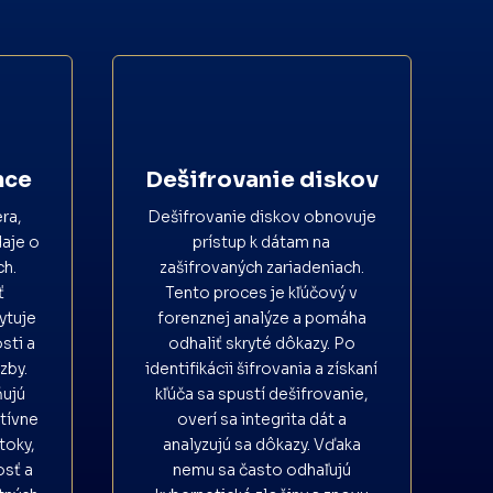
nce
Dešifrovanie diskov
ra,
Dešifrovanie diskov obnovuje
daje o
prístup k dátam na
ch.
zašifrovaných zariadeniach.
ť
Tento proces je kľúčový v
ytuje
forenznej analýze a pomáha
sti a
odhaliť skryté dôkazy. Po
zby.
identifikácii šifrovania a získaní
ňujú
kľúča sa spustí dešifrovanie,
ktívne
overí sa integrita dát a
toky,
analyzujú sa dôkazy. Vďaka
osť a
nemu sa často odhaľujú