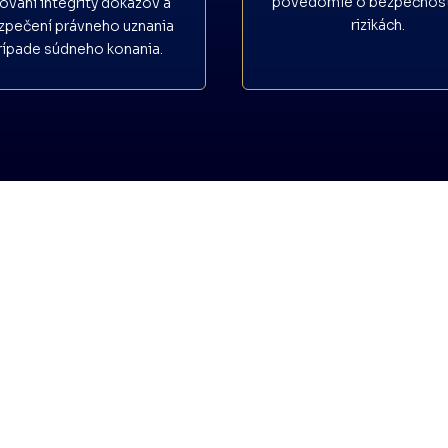
povedomie o bezpečnos
ovaní integrity dôkazov a
rizikách.
zpečení právneho uznania
rípade súdneho konania.