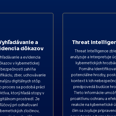
Vyhľadávanie a
Threat Intellige
idencia dôkazov
Threat Intelligence zbie
analyzuje a interpretuje ú
hľadávanie a evidencia
kybernetických hrozbá
ôkazov v kybernetickej
Pomáha identifikova
bezpečnosti zahŕňa
potenciálne hrozby, posk
ifikáciu, zber, uchovávanie
kontext k ich nebezpečno
analýzu digitálnych stôp.
predpovedá budúce hro
o proces sa podobá práci
Tieto informácie umož
ktíva, ktorý hľadá stopy v
proaktívnu ochranu a efe
igitálnom prostredí. Je
reakcie na kybernetické ú
kľúčový pri odhaľovaní
čím sa zvyšuje pripraven
ybernetických zločinov,