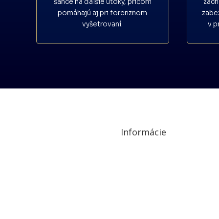
šance na ďalšie útoky, pričom
zach
pomáhajú aj pri forenznom
zabe
vyšetrovaní.
v p
Informácie
Ochrana osobných údajov a cookies