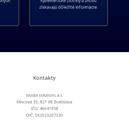
tných
kybernetické zločiny a znovu
získavajú dôležité informácie.
Kontakty
Invidia solutions a.s.
Klincová 35, 821 08 Bratislava
IČO: 46041958
DIČ: SK2023207230