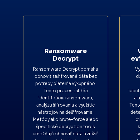
Ransomware
Decrypt
ev
Ransomware Decrypt pomáha
Vy
obnoviť zašifrované dáta bez
d
potreby platenia výkupného.
Tento proces zahŕňa
ident
identifikáciu ransomwaru,
a 
analýzu šifrovania a využitie
Tent
nástrojov na dešifrovanie.
dete
Metódy ako brute-force alebo
d
špecifické decryption tools
umožňujú obnoviť dáta a znížiť
k