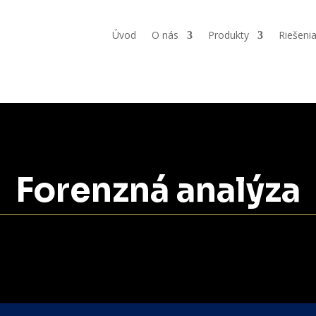
Úvod
O nás
Produkty
Riešeni
Forenzná analýza