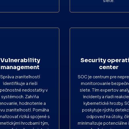
siete.
Vulnerability
Security operat
management
center
Správa zraniteľností
SOC je centrum pre nepre
identifikuje a rieši
monitorovanie bezpečn
pečnostné nedostatky v
siete. Tím expertov anal
systémoch. Zahŕňa
incidenty a riadi reakci
enovanie, hodnotenie a
kybernetické hrozby. 
vu zraniteľností. Pomáha
poskytuje rýchlu detekc
malizovať riziká spojené s
odpoveď na útoky, č
rnetickými hrozbami tým,
minimalizuje potenciálne