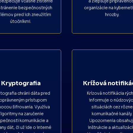
bezpečuje včasné zistenie
a zlepšuje pripraveno
stránenie bezpečnostných
organizácie na kybernet
lémov pred ich zneužitím
hrozby.
útočníkmi.
Kryptografia
Krížová notifiká
tografia chráni dáta pred
Krízová notifikácia rýc
oprávneným prístupom
informuje o núdzový
ocou šifrovania. Využíva
situáciách cez rôzne
lgoritmy na zaručenie
komunikačné kanály.
pečnosti komunikácie a
Upozornenia obsahuj
ny dát, či už ide o interné
inštrukcie a aktualizáci