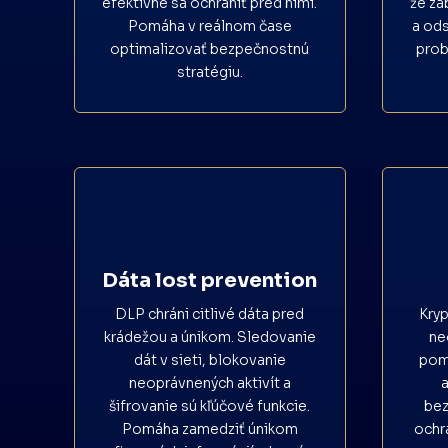
efektívne sa ochrániť pred nimi.
že za
Pomáha v reálnom čase
a od
optimalizovať bezpečnostnú
prob
stratégiu.
Dáta lost prevention
DLP chráni citlivé dáta pred
Kryp
krádežou a únikom. Sledovanie
ne
dát v sieti, blokovanie
pom
neoprávnených aktivít a
a
šifrovanie sú kľúčové funkcie.
bez
Pomáha zamedziť únikom
ochra