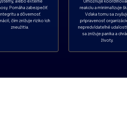
ystémy, alebo externé
Umožňuje koordinova
nosy. Pomáha zabezpečiť
reakciu a minimalizuje š
integritu a dôvernosť
Vďaka tomu sa zvyšu
mácií, čím znižuje riziko ich
pripravenosť organizáci
zneužitia.
nepredvídateľné udalosti
sa znižuje panika a chrá
životy.