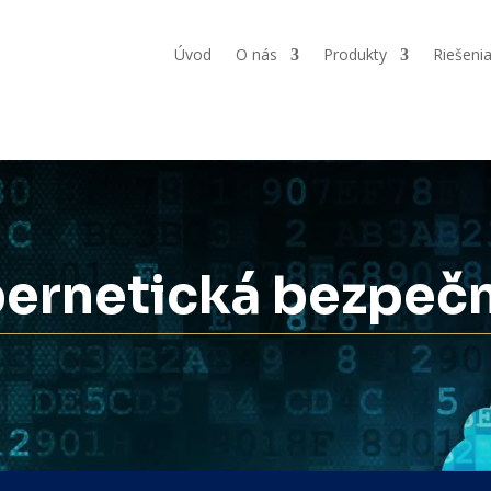
Úvod
O nás
Produkty
Riešeni
ernetická bezpeč