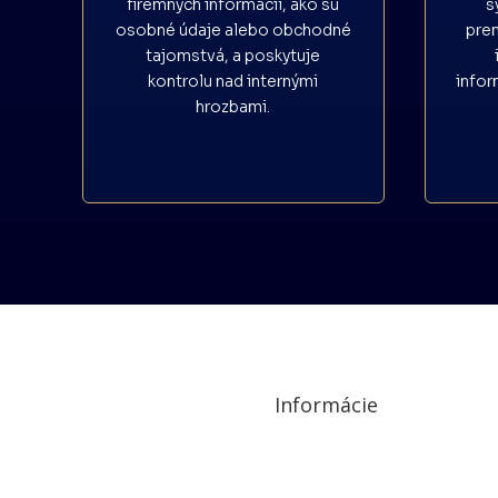
firemných informácií, ako sú
s
osobné údaje alebo obchodné
pre
tajomstvá, a poskytuje
kontrolu nad internými
infor
hrozbami.
Informácie
Ochrana osobných údajov a cookies