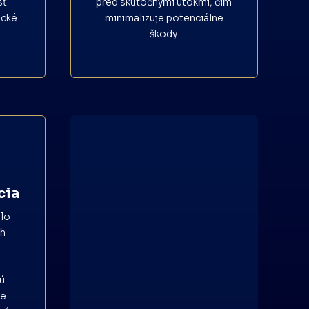
sť
pred skutočnými útokmi, čím
ické
minimalizuje potenciálne
škody.
cia
hlo
ch
ú
e.