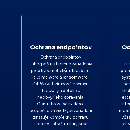
Ochrana endpointov
Oc
Ochrana endpointov
zabezpečuje firemné zariadenia
za
pred kybernetickými hrozbami
pomo
ako malware a ransomware.
sys
Zahŕňa antivírusovú ochranu,
ne
firewally a detekciu
blo
neobvyklého správania.
ešt
Centralizované riadenie
inte
bezpečnosti všetkých zariadení
monit
zaisťuje komplexnú ochranu
včas
firemnej infraštruktúry pred
chr