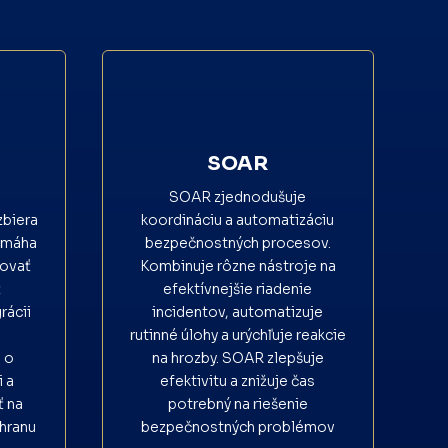
SOAR
SOAR zjednodušuje
zbiera
koordináciu a automatizáciu
Pomáha
bezpečnostných procesov.
zovať
Kombinuje rôzne nástroje na
ť
efektívnejšie riadenie
rácii
incidentov, automatizuje
rutinné úlohy a urýchľuje reakcie
 o
na hrozby. SOAR zlepšuje
 a
efektivitu a znižuje čas
ť na
potrebný na riešenie
chranu
bezpečnostných problémov