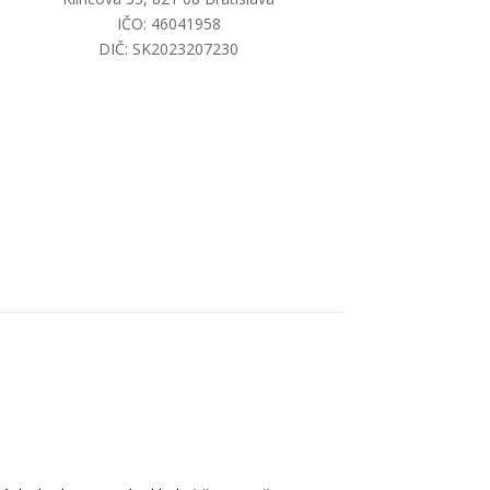
IČO: 46041958
DIČ: SK2023207230
info@invidiasolutions.sk
+421 2 22 11 77 17