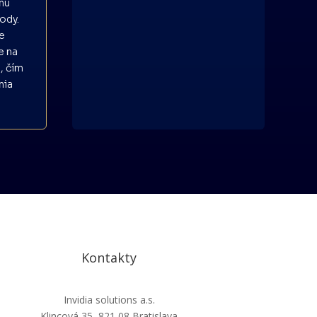
nú
kody.
je
e na
, čím
nia
Kontakty
Invidia solutions a.s.
Klincová 35, 821 08 Bratislava