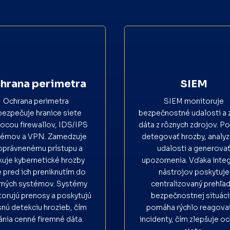
hrana perimetra
SIEM
Ochrana perimetra
SIEM monitoruje
bezpečuje hranice siete
bezpečnostné udalosti a 
cou firewallov, IDS/IPS
dáta z rôznych zdrojov. 
témov a VPN. Zamedzuje
detegovať hrozby, analy
oprávnenému prístupu a
udalosti a generova
kuje kybernetické hrozby
upozornenia. Vďaka integ
e pred ich preniknutím do
nástrojov poskytuje
rných systémov. Systémy
centralizovaný prehľad
orujú prenosy a poskytujú
bezpečnostnej situácii
nú detekciu hrozieb, čím
pomáha rýchlo reagova
ánia cenné firemné dáta.
incidenty, čím zlepšuje o