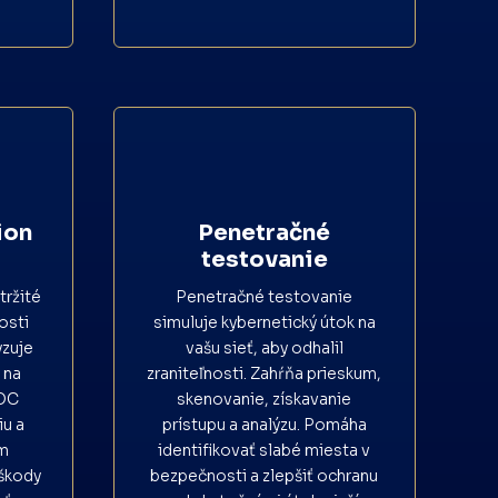
ion
Penetračné
testovanie
tržité
Penetračné testovanie
osti
simuluje kybernetický útok na
yzuje
vašu sieť, aby odhalil
e na
zraniteľnosti. Zahŕňa prieskum,
SOC
skenovanie, získavanie
iu a
prístupu a analýzu. Pomáha
ím
identifikovať slabé miesta v
 škody
bezpečnosti a zlepšiť ochranu