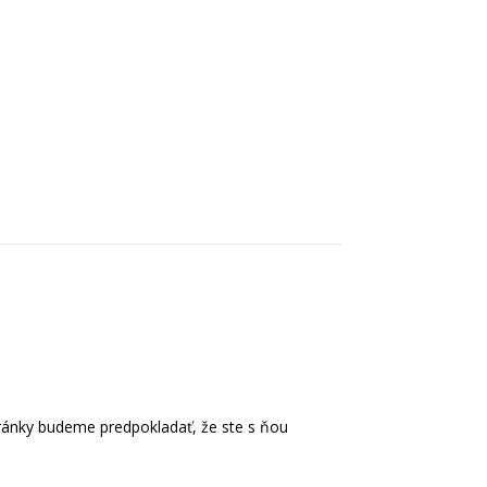
info@invidiasolutions.sk
+421 2 22 11 77 17
tránky budeme predpokladať, že ste s ňou